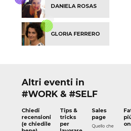
DANIELA ROSAS
GLORIA FERRERO
Altri eventi in
#WORK & #SELF
Chiedi
Tips &
Sales
Fa
recensioni
tricks
page
pi
(e chiedile
per
on
Quello che
bene)
lavorare