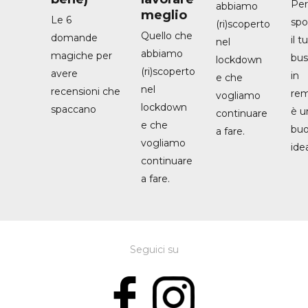
Pe
abbiamo
meglio
Le 6
spo
(ri)scoperto
Quello che
domande
il t
nel
abbiamo
magiche per
bus
lockdown
(ri)scoperto
avere
in
e che
nel
recensioni che
re
vogliamo
lockdown
spaccano
è u
continuare
e che
bu
a fare.
vogliamo
ide
continuare
a fare.
Seguici su