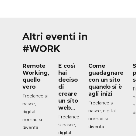
Altri eventi in
#WORK
Remote
E così
Come
S
Working,
hai
guadagnare
p
quello
deciso
con un sito
s
vero
di
quando si è
F
creare
agli inizi
Freelance si
n
un sito
Freelance si
nasce,
n
web…
nasce, digital
digital
d
Freelance
nomad si
nomad si
si nasce,
diventa
diventa
digital