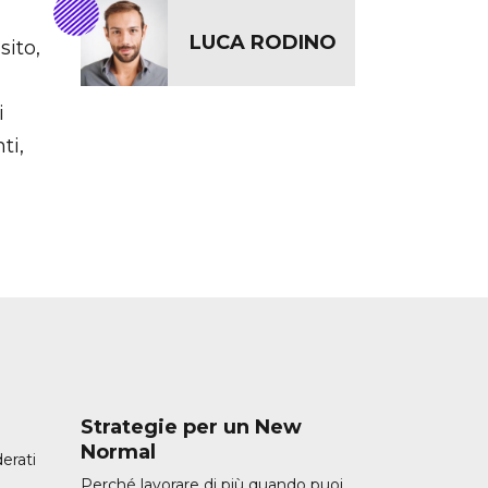
LUCA RODINO
sito,
i
ti,
Strategie per un New
Normal
erati
Perché lavorare di più quando puoi