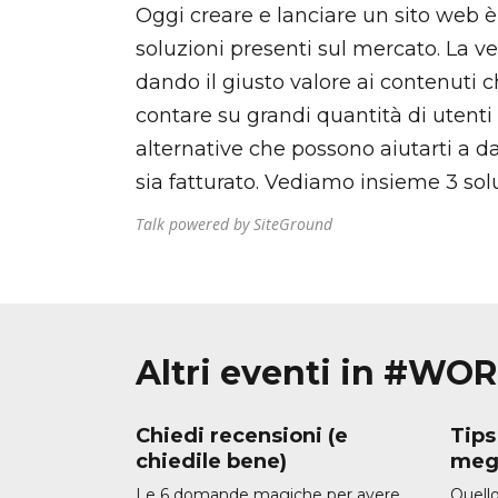
Oggi creare e lanciare un sito web è
soluzioni presenti sul mercato. La ver
dando il giusto valore ai contenuti c
contare su grandi quantità di utenti 
alternative che possono aiutarti a dar
sia fatturato. Vediamo insieme 3 solu
Talk powered by SiteGround
Altri eventi in #W
Chiedi recensioni (e
Tips
chiedile bene)
meg
Le 6 domande magiche per avere
Quello