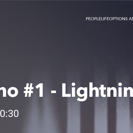
PEOPLE
LIFE
OPTIONS A
no #1 - Lightnin
0:30