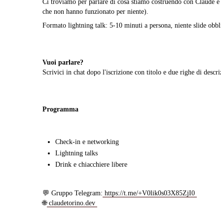
Ci troviamo per parlare di cosa stiamo costruendo con Claude e g
che non hanno funzionato per niente).
Formato lightning talk: 5-10 minuti a persona, niente slide obbl
Vuoi parlare?
Scrivici in chat dopo l'iscrizione con titolo e due righe di descr
Programma
Check-in e networking
Lightning talks
Drink e chiacchiere libere
💬 Gruppo Telegram:
https://t.me/+V0lik0s03X85ZjI0
🌐
claudetorino.dev