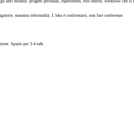
li altri modelli: progetti personali, esperimenti, tool interni, workflow che ci
igatorie, massima informalità. L'idea è confrontarsi, non fare conferenze.
izione. Spazio per 3-4 talk.