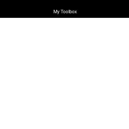
My Toolbox
Seguici su
Facebook
Instagram
LinkedIn