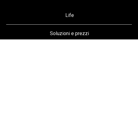
Life
Soluzioni e prezzi
Eventi e workshop
Track Record
My Toolbox