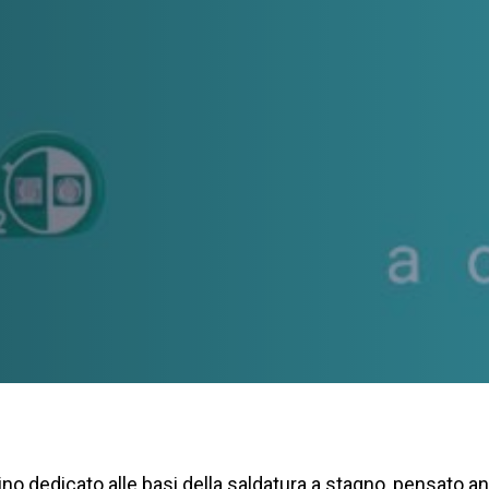
no dedicato alle basi della saldatura a stagno, pensato a