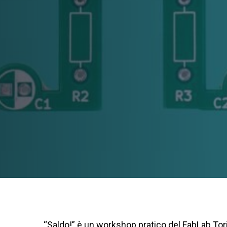
“Saldo!” è un workshop pratico del FabLab Tori